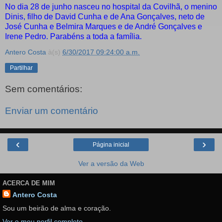
No dia 28 de junho nasceu no hospital da Covilhã, o menino
Dinis, filho de David Cunha e de Ana Gonçalves, neto de
José Cunha e Belmira Marques e de André Gonçalves e
Irene Pedro. Parabéns a toda a família.
Antero Costa
à(s)
6/30/2017 09:24:00 a.m.
Partilhar
Sem comentários:
Enviar um comentário
‹
›
Página inicial
Ver a versão da Web
ACERCA DE MIM
Antero Costa
Sou um beirão de alma e coração.
Ver o meu perfil completo